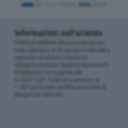
Informazioni sull’azienda
OPIFICIO NEIRAMI SRL è un'azienda con
sede a Bologna, in Via Gerolamo Rainaldi 4,
operante nel settore Commercio
All'ingrosso (escluso Quello Di Autoveicoli E
Di Motocicli). Con la partita IVA
01925411207, l'azienda si posiziona al
1.702° posto nella classifica provinciale di
Bologna per fatturato.