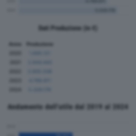
Dati Produzione (in €)
Anno
Produzione
2020
1.695.121
2021
2.844.443
2022
3.905.038
2023
4.789.811
2024
5.326.178
Andamento dell'utile dal 2019 al 2024