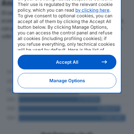
Analisi Economica 2019-2024
Their use is regulated by the relevant cookie
policy, which you can read
by clicking here
.
Di seguito l'andamento dei principali indicatori
To give consent to optional cookies, you can
economici di OPIFICIO NEIRAMI SRLdal 2019 al 2024,
accept all of them by clicking the Accept All
button below. By clicking Manage Options,
con particolare attenzione a fatturato, produzione e
you can access the control panel and refuse
utile d'esercizio.
all cookies (including profiling cookies); if
you refuse everything, only technical cookies
will be used by default. Here is the list of
Andamento del fatturato dal 2019
providers
. Cookie consent will be stored and
al 2024
applied also to the other websites of
Accept All
Editoriale Nazionale and their subdomains. By
expressing your choice on this site, you will
therefore not be asked again on other
Manage Options
Editoriale Nazionale websites that use the
same consent management platform (CMP).
You can still modify or withdraw your choice
at any time through the “Privacy Settings”
section.