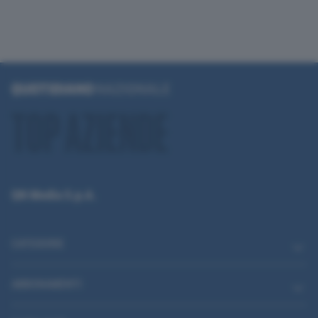
QN Media S.p.A.
CATEGORIE
ABBONAMENTI