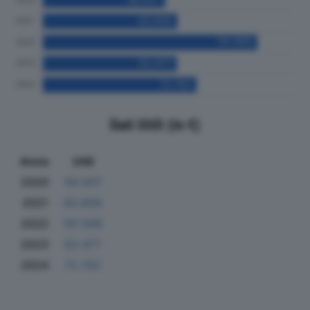
Dati Utili (in €)
Anno
Utili
2020
58.007
2021
63.659
2022
101.595
2023
63.477
2024
72.752