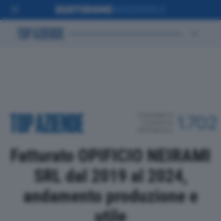
POSIZIONE IN
1.702
CLASSIFICA
PROVINCIALE
Fatturato OPIFICIO NEIRAMI
SRL dal 2019 al 2024,
andamento produzione e
utile