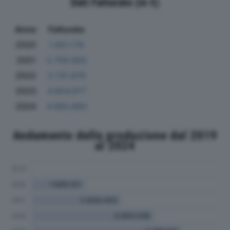
Dati Fatturato (in €)
Anno
Fatturato
2020
1.651.176
2021
2.758.800
2022
3.731.876
2023
4.654.977
2024
4.880.880
Andamento della produzione dal 2019
al 2024