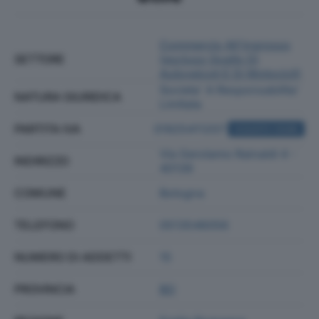
Commercio All'ingrosso
SETTORE
(escluso Quello Di
Autoveicoli E Di Motocicli)
Societa' A Responsabilita'
NATURA GIURIDICA
Limitata
PARTITA IVA
01925411207
ACQUISTA VISURA
Via Gerolamo Rainaldi 4 -
INDIRIZZO
40139
COMUNE
Bologna
TELEFONO
0513546056
NUMERO DI ADDETTI
15
PROVINCIA
BO