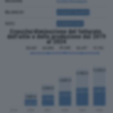
REGIONE
Emilia Romagna
BILANCIO
ACQUISTA BILANCIO
SOCI
ACQUISTA SOCI
Crescita/diminuzione del fatturato,
dell'utile e della produzione dal 2019
al 2024