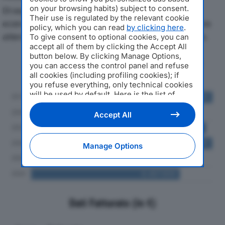
on your browsing habits) subject to consent.
Di seguito l'andamento dei principali indicatori
Their use is regulated by the relevant cookie
economici di O.Z. SRLdal 2019 al 2024, con particolare
policy, which you can read
by clicking here
.
attenzione a fatturato, produzione e utile d'esercizio.
To give consent to optional cookies, you can
accept all of them by clicking the Accept All
button below. By clicking Manage Options,
Andamento del fatturato dal 2019
you can access the control panel and refuse
al 2024
all cookies (including profiling cookies); if
you refuse everything, only technical cookies
will be used by default. Here is the list of
providers
. Cookie consent will be stored and
applied also to the other websites of
Accept All
Editoriale Nazionale and their subdomains. By
expressing your choice on this site, you will
therefore not be asked again on other
Manage Options
Editoriale Nazionale websites that use the
same consent management platform (CMP).
You can still modify or withdraw your choice
at any time through the “Privacy Settings”
section.
Dati Fatturato (in €)