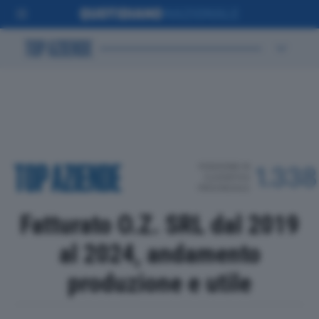
POSIZIONE IN
1.338
CLASSIFICA
PROVINCIALE
Fatturato O.Z. SRL dal 2019
al 2024, andamento
produzione e utile