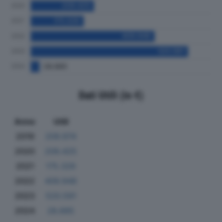
Dati Utili (in €)
Anno
Utili
2019
209.974
2020
209.425
2021
175.326
2022
409.948
2023
520.591
2024
28.685