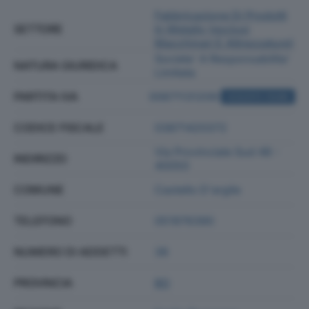
Fabbricazione Di Prodotti
SETTORE
In Metallo (esclusi
Macchinari E Attrezzature)
Societa' A Responsabilita'
NATURA GIURIDICA
Limitata
PARTITA IVA
00671131209
ACQUISTA VISURA
CODICE FISCALE
03871420372
Via Provinciale Sud 48 -
INDIRIZZO
40050
COMUNE
Castello D'argile
TELEFONO
051976390
NUMERO DI ADDETTI
38
PROVINCIA
BO