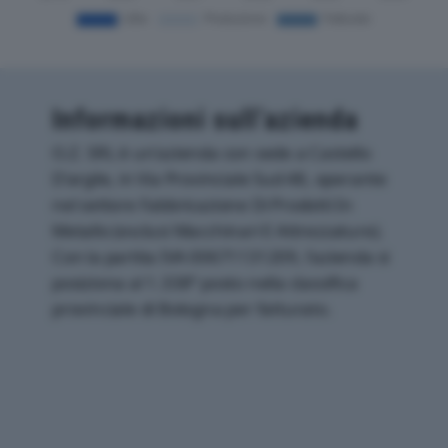
Informazioni sull’azienda
O.Z. SRL è un'azienda con sede a Castello
D'argile, in Via Provinciale Sud 48, operante
nel settore Fabbricazione Di Prodotti In
Metallo (esclusi Macchinari E Attrezzature).
Con la partita IVA 00671131209, l'azienda si
posiziona al 1.338° posto nella classifica
provinciale di Bologna per fatturato.