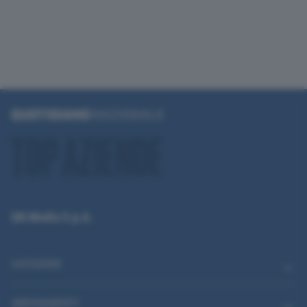
QN Media S.p.A.
CATEGORIE
ABBONAMENTI