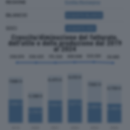
REGIONE
Emilia Romagna
BILANCIO
ACQUISTA BILANCIO
SOCI
ACQUISTA SOCI
Crescita/diminuzione del fatturato,
dell'utile e della produzione dal 2019
al 2024