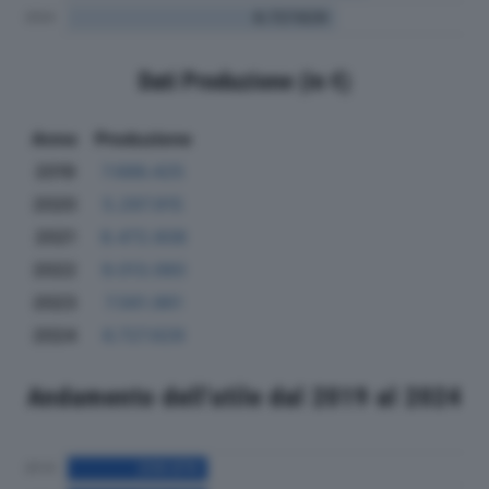
Dati Produzione (in €)
Anno
Produzione
2019
7.686.425
2020
5.297.915
2021
8.472.608
2022
9.013.060
2023
7.561.961
2024
6.727.629
Andamento dell'utile dal 2019 al 2024