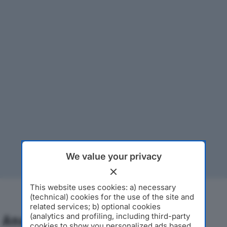
We value your privacy
This website uses cookies: a) necessary
(technical) cookies for the use of the site and
related services; b) optional cookies
(analytics and profiling, including third-party
Analisi Economica 2019-2024
cookies to show you personalized ads based