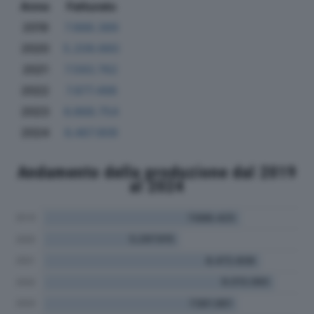
Anno
Fatturato
2019
7.888.389
2020
5.209.660
2021
7.593.762
2022
7.877.498
2023
6.868.754
2024
6.467.909
Andamento della produzione dal 2019
al 2024