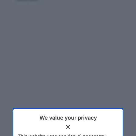
We value your privacy