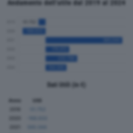
Andamento dell'utile dal 2019 al 2024
Dati Utili (in €)
Anno
Utili
2019
-51.752
2020
-168.633
2021
565.044