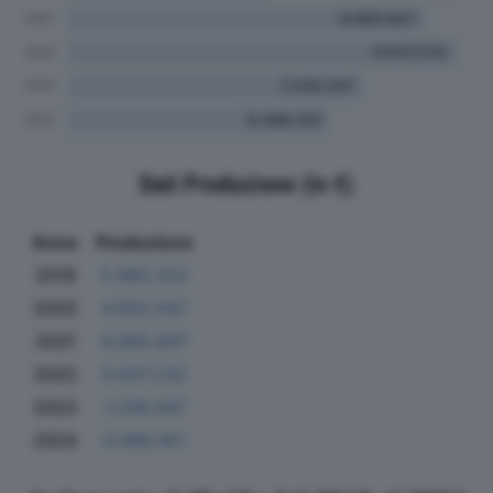
Dati Produzione (in €)
Anno
Produzione
2019
5.980.322
2020
4.902.547
2021
8.865.847
2022
9.637.232
2023
7.336.047
2024
6.496.451