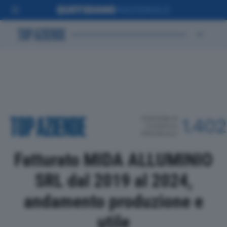
POSIZIONE IN
1.402
CLASSIFICA
PROVINCIALE
Fatturato MIDA ALLUMINIO
SRL dal 2019 al 2024,
andamento produzione e
utile