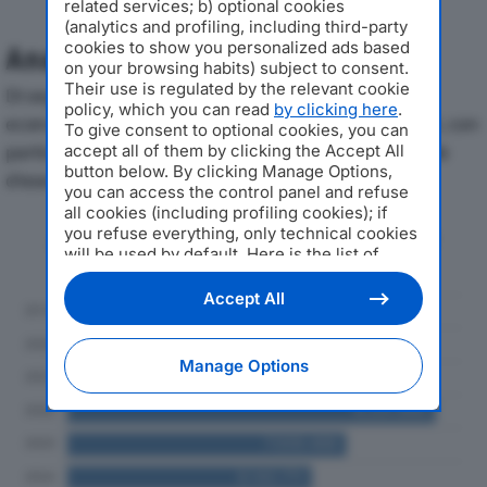
related services; b) optional cookies
(analytics and profiling, including third-party
cookies to show you personalized ads based
Analisi Economica 2019-2024
on your browsing habits) subject to consent.
Their use is regulated by the relevant cookie
Di seguito l'andamento dei principali indicatori
policy, which you can read
by clicking here
.
economici di MIDA ALLUMINIO SRLdal 2019 al 2024, con
To give consent to optional cookies, you can
particolare attenzione a fatturato, produzione e utile
accept all of them by clicking the Accept All
button below. By clicking Manage Options,
d'esercizio.
you can access the control panel and refuse
all cookies (including profiling cookies); if
you refuse everything, only technical cookies
Andamento del fatturato dal 2019
will be used by default. Here is the list of
al 2024
providers
. Cookie consent will be stored and
applied also to the other websites of
Accept All
Editoriale Nazionale and their subdomains. By
expressing your choice on this site, you will
therefore not be asked again on other
Manage Options
Editoriale Nazionale websites that use the
same consent management platform (CMP).
You can still modify or withdraw your choice
at any time through the “Privacy Settings”
section.