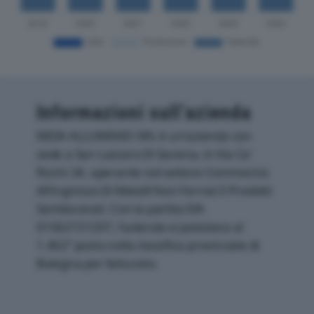
Informazioni sull’azienda
MIDA ALLUMINIO SRL è un'azienda con
sede a San Lazzaro Di Savena, in Via Ca'
Ricchi 34, operante nel settore Commercio
All'ingrosso Di Metalli Non Ferrosi E Prodotti
Semilavorati. Con la partita IVA
01562721207, l'azienda si posiziona al
1.402° posto nella classifica provinciale di
Bologna per fatturato.