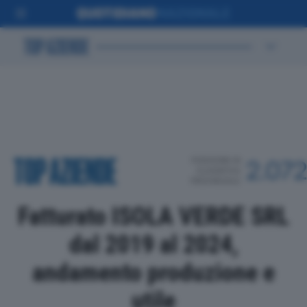
POSIZIONE IN
2.07
CLASSIFICA
PROVINCIALE
Fatturato ISOLA VERDE SRL
dal 2019 al 2024,
andamento produzione e
utile