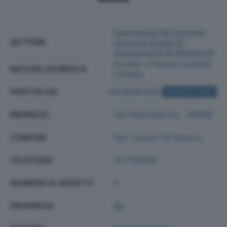
Commercio All'ingrosso
SETTORE
(escluso Quello Di
Autoveicoli E Di Motocicli)
Societa' A Responsabilita'
NATURA GIURIDICA
Limitata
PARTITA IVA
01536081209
ACQUISTA VISURA
INDIRIZZO
Via Palazzetti 5/e - 40068
COMUNE
San Lazzaro Di Savena
TELEFONO
051790082
NUMERO DI ADDETTI
9
PROVINCIA
BO