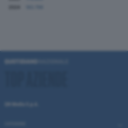
2024
183.799
QN Media S.p.A.
CATEGORIE