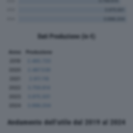
Dati Produzione (in €)
Anno
Produzione
2019
2.465.720
2020
2.487.539
2021
2.911.116
2022
3.759.614
2023
3.975.501
2024
3.996.204
Andamento dell'utile dal 2019 al 2024