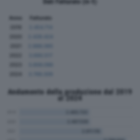
Dati Fatturato (in €)
Anno
Fatturato
2019
2.454.714
2020
2.439.424
2021
2.888.065
2022
3.690.517
2023
3.806.096
2024
3.766.309
Andamento della produzione dal 2019
al 2024