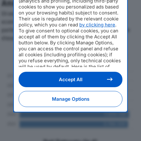
(analytics and profiling, including third-party
Analisi Economica 2019-2024
cookies to show you personalized ads based
on your browsing habits) subject to consent.
Di seguito l'andamento dei principali indicatori
Their use is regulated by the relevant cookie
economici di ISOLA VERDE SRLdal 2019 al 2024, con
policy, which you can read
by clicking here
.
particolare attenzione a fatturato, produzione e utile
To give consent to optional cookies, you can
accept all of them by clicking the Accept All
d'esercizio.
button below. By clicking Manage Options,
you can access the control panel and refuse
Andamento del fatturato dal 2019
all cookies (including profiling cookies); if
al 2024
you refuse everything, only technical cookies
will be used by default. Here is the list of
providers
. Cookie consent will be stored and
applied also to the other websites of
Accept All
Editoriale Nazionale and their subdomains. By
expressing your choice on this site, you will
therefore not be asked again on other
Manage Options
Editoriale Nazionale websites that use the
same consent management platform (CMP).
You can still modify or withdraw your choice
at any time through the “Privacy Settings”
section.