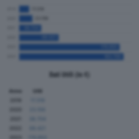
Dati Utili (in €)
Anno
Utili
2019
17.319
2020
23.156
2021
38.704
2022
69.421
2023
176.850