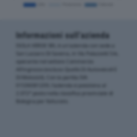
Informazioni sull’azienda
ISOLA VERDE SRL è un'azienda con sede a
San Lazzaro Di Savena, in Via Palazzetti 5/e,
operante nel settore Commercio
All'ingrosso (escluso Quello Di Autoveicoli E
Di Motocicli). Con la partita IVA
01536081209, l'azienda si posiziona al
2.072° posto nella classifica provinciale di
Bologna per fatturato.