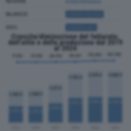
REGIONE
Emilia Romagna
BILANCIO
ACQUISTA BILANCIO
SOCI
ACQUISTA SOCI
Crescita/diminuzione del fatturato,
dell'utile e della produzione dal 2019
al 2024