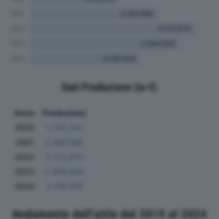
Dati Produzione (in €)
Anno
Produzione
2020
1.725.212
2021
2.487.566
2022
3.213.870
2023
2.909.640
2024
2.136.309
Andamento dell'utile dal 2019 al 2024