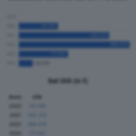
Dati Utili (in €)
Anno
Utili
2020
141.109
2021
325.213
2022
399.079
2023
177.301