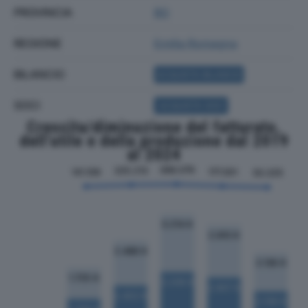
PROVINCIA
BO
REGIONE
Emilia Romagna
BILANCIO
ACQUISTA BILANCIO
SOCI
ACQUISTA SOCI
Crescita/diminuzione del fatturato,
dell'utile e della produzione dal 2019
al 2024