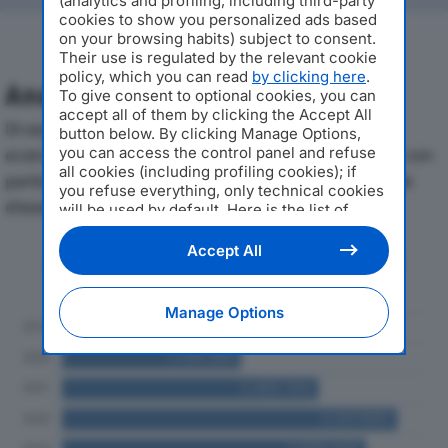
(analytics and profiling, including third-party
cookies to show you personalized ads based
on your browsing habits) subject to consent.
Their use is regulated by the relevant cookie
policy, which you can read
by clicking here
.
Analisi Economica 2019-2024
To give consent to optional cookies, you can
accept all of them by clicking the Accept All
Di seguito l'andamento dei principali indicatori
button below. By clicking Manage Options,
you can access the control panel and refuse
economici di GRUPPO ATOMIX SRLdal 2019 al 2024, con
all cookies (including profiling cookies); if
particolare attenzione a fatturato, produzione e utile
you refuse everything, only technical cookies
d'esercizio.
will be used by default. Here is the list of
providers
. Cookie consent will be stored and
applied also to the other websites of
Accept All
Andamento del fatturato dal 2019
Editoriale Nazionale and their subdomains. By
al 2024
expressing your choice on this site, you will
therefore not be asked again on other
Manage Options
Editoriale Nazionale websites that use the
same consent management platform (CMP).
You can still modify or withdraw your choice
at any time through the “Privacy Settings”
section.