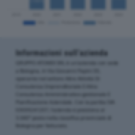
Informazioni sull’azienda
GRUPPO ATOMIX SRL è un'azienda con sede
a Bologna, in Via Giovanni Papini 30,
operante nel settore Altre Attività Di
Consulenza Imprenditoriale E Altra
Consulenza Amministrativo-gestionale E
Pianificazione Aziendale. Con la partita IVA
03039241207, l'azienda si posiziona al
3.040° posto nella classifica provinciale di
Bologna per fatturato.