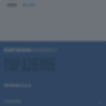
2024
50.325
QN Media S.p.A.
CATEGORIE