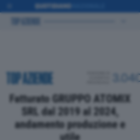
POSIZIONE IN
3.04
CLASSIFICA
PROVINCIALE
Fatturato GRUPPO ATOMIX
SRL dal 2019 al 2024,
andamento produzione e
utile