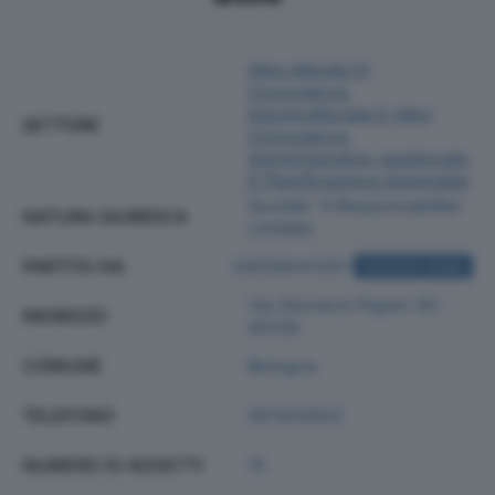
Altre Attività Di
Consulenza
Imprenditoriale E Altra
SETTORE
Consulenza
Amministrativo-gestionale
E Pianificazione Aziendale
Societa' A Responsabilita'
NATURA GIURIDICA
Limitata
PARTITA IVA
03039241207
ACQUISTA VISURA
Via Giovanni Papini 30 -
INDIRIZZO
40128
COMUNE
Bologna
TELEFONO
051325922
NUMERO DI ADDETTI
15