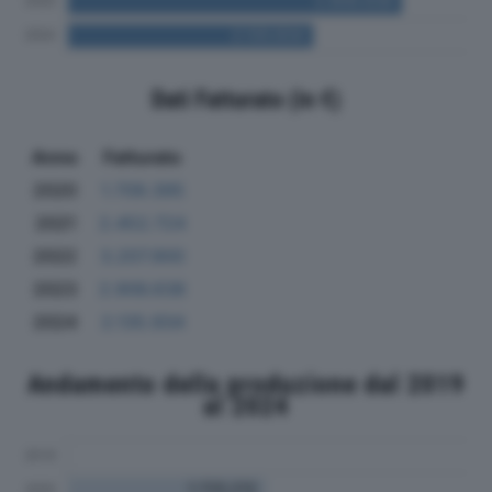
Dati Fatturato (in €)
Anno
Fatturato
2020
1.709.395
2021
2.452.724
2022
3.207.900
2023
2.906.638
2024
2.135.934
Andamento della produzione dal 2019
al 2024