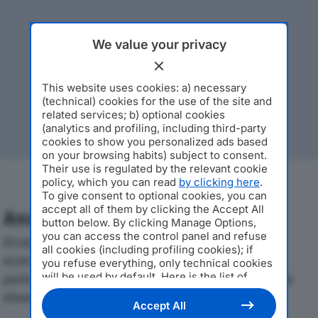
We value your privacy
This website uses cookies: a) necessary
(technical) cookies for the use of the site and
related services; b) optional cookies
(analytics and profiling, including third-party
cookies to show you personalized ads based
on your browsing habits) subject to consent.
Their use is regulated by the relevant cookie
policy, which you can read
by clicking here
.
To give consent to optional cookies, you can
accept all of them by clicking the Accept All
Analisi Economica 2019-2024
button below. By clicking Manage Options,
you can access the control panel and refuse
Di seguito l'andamento dei principali indicatori
all cookies (including profiling cookies); if
economici di FIN TEL SRLdal 2019 al 2024, con
you refuse everything, only technical cookies
will be used by default. Here is the list of
particolare attenzione a fatturato, produzione e utile
providers
. Cookie consent will be stored and
d'esercizio.
applied also to the other websites of
Accept All
Editoriale Nazionale and their subdomains. By