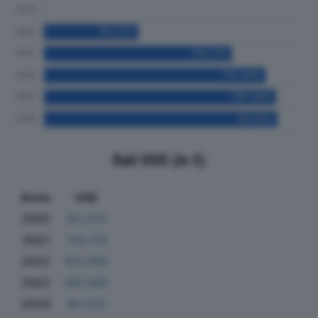
Dati Utili (in €)
Anno
Utili
2020
65.270
2021
130.179
2022
153.569
2023
160.590
2024
161.812