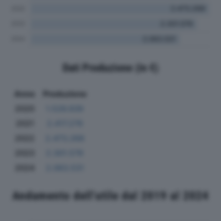
Dati Produzione (in €)
Anno
Produzione
2020
1.526.939
2021
2.417.276
2022
2.473.268
2023
2.301.576
2024
2.063.531
Andamento dell'utile dal 2019 al 2024