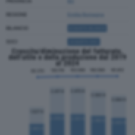
PROVINCIA
BO
REGIONE
Emilia Romagna
BILANCIO
ACQUISTA BILANCIO
SOCI
ACQUISTA SOCI
Crescita/diminuzione del fatturato,
dell'utile e della produzione dal 2019
al 2024