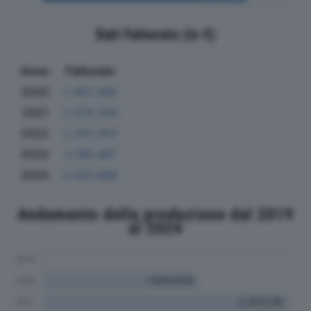
Dati Fatturato (in €)
Anno
Fatturato
2020
1.463.406
2021
2.378.364
2022
2.351.354
2023
2.189.467
2024
2.002.688
Andamento della produzione dal 2019
al 2024