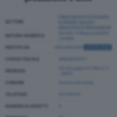
Fabbricazione Di Prodotti
SETTORE
In Metallo (esclusi
Macchinari E Attrezzature)
Societa' A Responsabilita'
NATURA GIURIDICA
Limitata
PARTITA IVA
00524601200
ACQUISTA VISURA
CODICE FISCALE
00850630377
Via Giuseppe Di Vittorio 5
INDIRIZZO
- 40011
COMUNE
Anzola Dell'emilia
TELEFONO
051735218
NUMERO DI ADDETTI
5