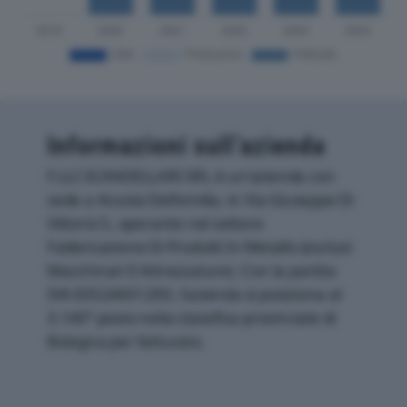
Informazioni sull’azienda
F.LLI SCANDELLARI SRL è un'azienda con
sede a Anzola Dell'emilia, in Via Giuseppe Di
Vittorio 5, operante nel settore
Fabbricazione Di Prodotti In Metallo (esclusi
Macchinari E Attrezzature). Con la partita
IVA 00524601200, l'azienda si posiziona al
3.140° posto nella classifica provinciale di
Bologna per fatturato.