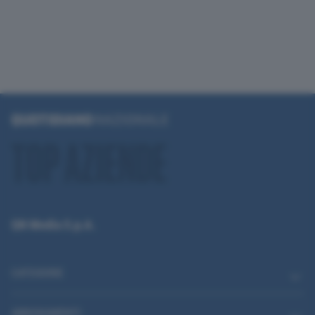
QN Media S.p.A.
CATEGORIE
ABBONAMENTI