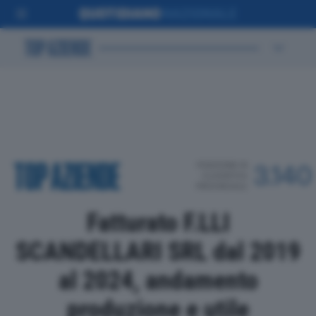
POSIZIONE IN
3.140
CLASSIFICA
PROVINCIALE
Fatturato F.LLI
SCANDELLARI SRL dal 2019
al 2024, andamento
produzione e utile