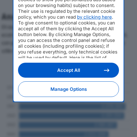
on your browsing habits) subject to consent.
Their use is regulated by the relevant cookie
Analisi Economica 2019-2024
policy, which you can read
by clicking here
.
To give consent to optional cookies, you can
Di seguito l'andamento dei principali indicatori
accept all of them by clicking the Accept All
economici di F.LLI SCANDELLARI SRLdal 2019 al 2024,
button below. By clicking Manage Options,
you can access the control panel and refuse
con particolare attenzione a fatturato, produzione e
all cookies (including profiling cookies); if
utile d'esercizio.
you refuse everything, only technical cookies
will be used by default. Here is the list of
providers
. Cookie consent will be stored and
Andamento del fatturato dal 2019
applied also to the other websites of
Accept All
al 2024
Editoriale Nazionale and their subdomains. By
expressing your choice on this site, you will
therefore not be asked again on other
Manage Options
Editoriale Nazionale websites that use the
same consent management platform (CMP).
You can still modify or withdraw your choice
at any time through the “Privacy Settings”
section.