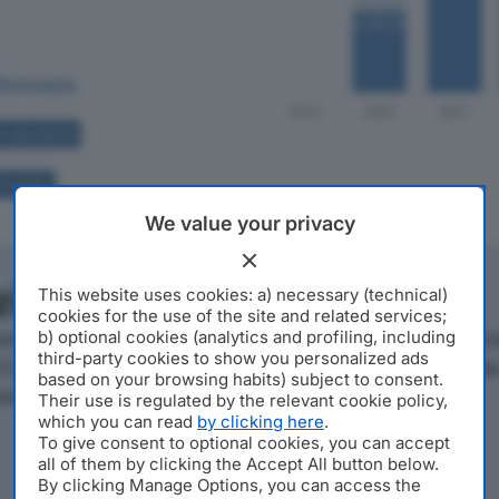
 Romagna
A BILANCIO
A SOCI
We value your privacy
azienda
This website uses cookies: a) necessary (technical)
cookies for the use of the site and related services;
n sede a San Giovanni In Persiceto, in Via Ischia 15, oper
b) optional cookies (analytics and profiling, including
third-party cookies to show you personalized ads
 E Attrezzature). Con la partita IVA 00529731200, l'azienda 
based on your browsing habits) subject to consent.
tturato.
Their use is regulated by the relevant cookie policy,
which you can read
by clicking here
.
To give consent to optional cookies, you can accept
all of them by clicking the Accept All button below.
By clicking Manage Options, you can access the