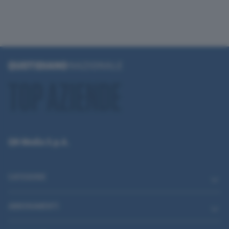
QN Media S.p.A.
CATEGORIE
ABBONAMENTI