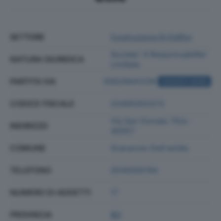
SETTORE
Costruzione Di Edifici
Societa' A Responsabilita'
NATURA GIURIDICA
Limitata
PARTITA IVA
00626841209
ACQUISTA VISURA
CODICE FISCALE
03495050373
Via San Donato 70/a -
INDIRIZZO
40057
COMUNE
Granarolo Dell'emilia
TELEFONO
0516056784
NUMERO DI ADDETTI
17
PROVINCIA
BO