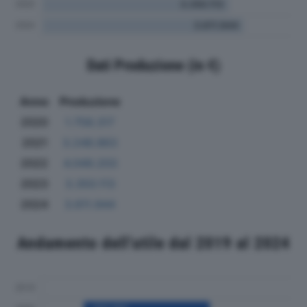
Dati Produzione (in €)
Anno
Produzione
2020
1.758.317
2021
3.248.863
2022
4.049.203
2023
3.350.113
2024
3.611.944
Andamento dell'utile dal 2019 al 2024