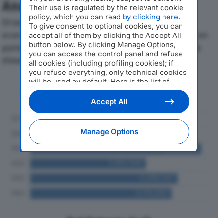
Analisi Economica 2019-2024
Their use is regulated by the relevant cookie
policy, which you can read
by clicking here
.
Di seguito l'andamento dei principali indicatori
To give consent to optional cookies, you can
economici di EDILE PASQUALI SRLdal 2019 al 2024, con
accept all of them by clicking the Accept All
button below. By clicking Manage Options,
particolare attenzione a fatturato, produzione e utile
you can access the control panel and refuse
d'esercizio.
all cookies (including profiling cookies); if
you refuse everything, only technical cookies
will be used by default. Here is the list of
Andamento del fatturato dal 2019
providers
. Cookie consent will be stored and
al 2024
applied also to the other websites of
Accept All
Editoriale Nazionale and their subdomains. By
expressing your choice on this site, you will
therefore not be asked again on other
Manage Options
Editoriale Nazionale websites that use the
same consent management platform (CMP).
You can still modify or withdraw your choice
at any time through the “Privacy Settings”
section.