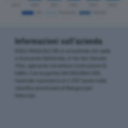
Informazioni sull’azienda
EDILE PASQUALI SRL è un'azienda con sede
a Granarolo Dell'emilia, in Via San Donato
70/a, operante nel settore Costruzione Di
Edifici. Con la partita IVA 00626841209,
l'azienda si posiziona al 2.335° posto nella
classifica provinciale di Bologna per
fatturato.