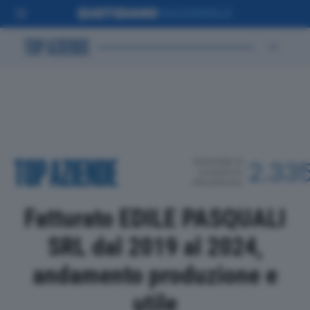
POSIZIONE IN
2.33
CLASSIFICA
PROVINCIALE
Fatturato EDILE PASQUALI
SRL dal 2019 al 2024,
andamento produzione e
utile