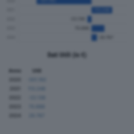
Dati Utili (in €)
Anno
Utili
2020
-301.192
2021
113.248
2022
-22.138
2023
70.688
2024
29.767