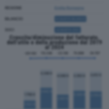
REGIONE
Emilia Romagna
BILANCIO
ACQUISTA BILANCIO
SOCI
ACQUISTA SOCI
Crescita/diminuzione del fatturato,
dell'utile e della produzione dal 2019
al 2024