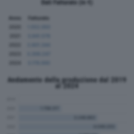
Dati Fatturato (in €)
Anno
Fatturato
2020
1.552.050
2021
3.841.578
2022
2.601.344
2023
3.309.247
2024
3.179.000
Andamento della produzione dal 2019
al 2024