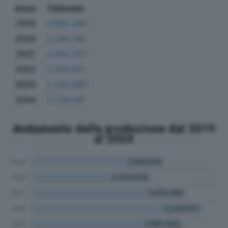
Anno
Fatturato
2019
2.662.449
2020
2.360.189
2021
2.922.257
2022
3.153.415
2023
2.725.280
2024
2.228.187
Andamento della produzione dal 2019
al 2024