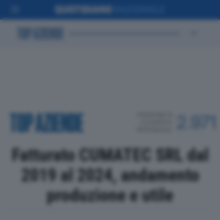
POSIZIONE IN
2.971
CLASSIFICA
PROVINCIALE
Fatturato CUMATEC SRL dal
2019 al 2024, andamento
produzione e utile