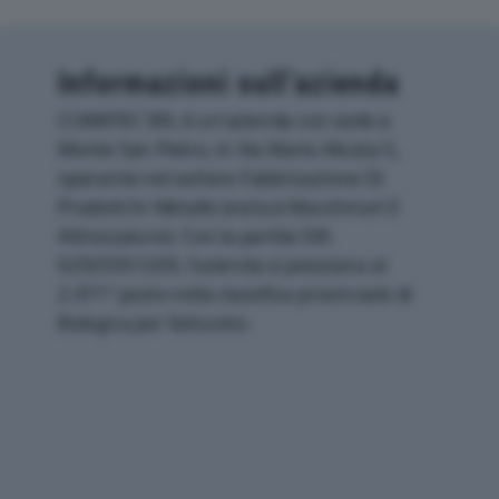
Informazioni sull’azienda
CUMATEC SRL è un'azienda con sede a
Monte San Pietro, in Via Mario Alicata 5,
operante nel settore Fabbricazione Di
Prodotti In Metallo (esclusi Macchinari E
Attrezzature). Con la partita IVA
02929351209, l'azienda si posiziona al
2.971° posto nella classifica provinciale di
Bologna per fatturato.