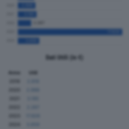
Dati Utili (in €)
Anno
Utili
2019
2.816
2020
2.998
2021
3.195
2022
2.267
2023
17.826
2024
3.659