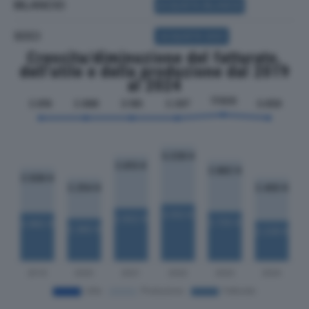
BILANCIO
ACQUISTA BILANCIO
SOCI
ACQUISTA SOCI
Crescita/diminuzione del fatturato,
dell'utile e della produzione dal 2019
al 2024