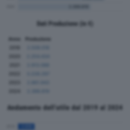
Dati Produzione (in €)
Anno
Produzione
2019
2.509.018
2020
2.254.434
2021
2.913.088
2022
3.228.297
2023
2.861.943
2024
2.399.819
Andamento dell'utile dal 2019 al 2024