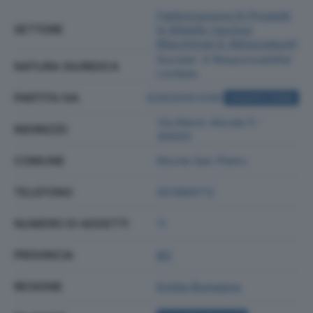
Fabbricazione Di Prodotti
SETTORE
In Metallo (esclusi
Macchinari E Attrezzature)
Societa' A Responsabilita'
NATURA GIURIDICA
Limitata
PARTITA IVA
02929351209
ACQUISTA VISURA
Via Mario Alicata 5 -
INDIRIZZO
40050
COMUNE
Monte San Pietro
TELEFONO
051969712
NUMERO DI ADDETTI
11
PROVINCIA
BO
REGIONE
Emilia Romagna