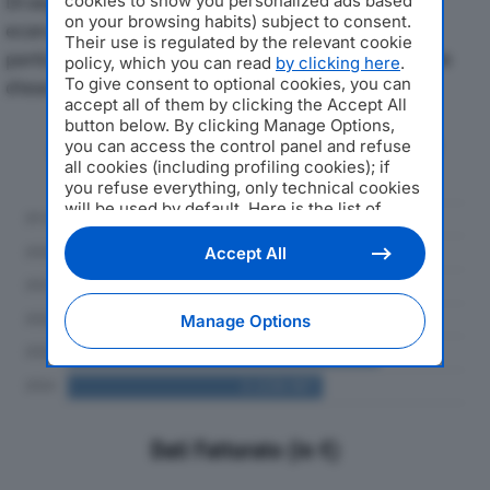
Di seguito l'andamento dei principali indicatori
cookies to show you personalized ads based
on your browsing habits) subject to consent.
economici di CUMATEC SRLdal 2019 al 2024, con
Their use is regulated by the relevant cookie
particolare attenzione a fatturato, produzione e utile
policy, which you can read
by clicking here
.
To give consent to optional cookies, you can
d'esercizio.
accept all of them by clicking the Accept All
button below. By clicking Manage Options,
Andamento del fatturato dal 2019
you can access the control panel and refuse
al 2024
all cookies (including profiling cookies); if
you refuse everything, only technical cookies
will be used by default. Here is the list of
providers
. Cookie consent will be stored and
applied also to the other websites of
Accept All
Editoriale Nazionale and their subdomains. By
expressing your choice on this site, you will
therefore not be asked again on other
Manage Options
Editoriale Nazionale websites that use the
same consent management platform (CMP).
You can still modify or withdraw your choice
at any time through the “Privacy Settings”
section.
Dati Fatturato (in €)