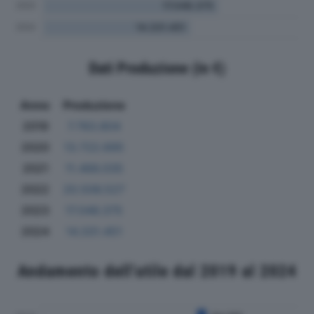
Dati Produzione (in €)
Anno
Produzione
2019
7.783.804
2020
13.722.695
2021
11.466.035
2022
20.506.527
2023
17.046.375
2024
14.331.451
Andamento dell'utile dal 2019 al 2024