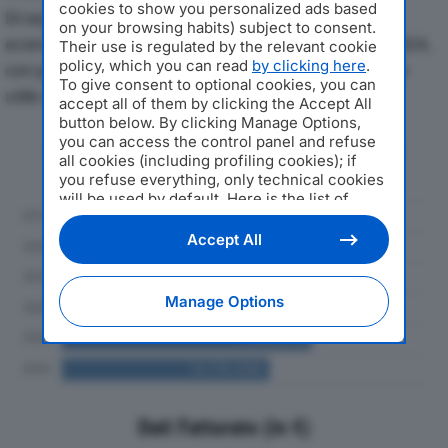
cookies to show you personalized ads based
Di seguito l'andamento dei principali indicatori
on your browsing habits) subject to consent.
economici di COOP ITALIAN FOOD SPAdal 2019 al 2024,
Their use is regulated by the relevant cookie
policy, which you can read
by clicking here
.
con particolare attenzione a fatturato, produzione e
To give consent to optional cookies, you can
utile d'esercizio.
accept all of them by clicking the Accept All
button below. By clicking Manage Options,
you can access the control panel and refuse
Andamento del fatturato dal 2019
all cookies (including profiling cookies); if
al 2024
you refuse everything, only technical cookies
will be used by default. Here is the list of
providers
. Cookie consent will be stored and
applied also to the other websites of
Accept All
Editoriale Nazionale and their subdomains. By
expressing your choice on this site, you will
therefore not be asked again on other
Manage Options
Editoriale Nazionale websites that use the
same consent management platform (CMP).
You can still modify or withdraw your choice
at any time through the “Privacy Settings”
section.
Dati Fatturato (in €)