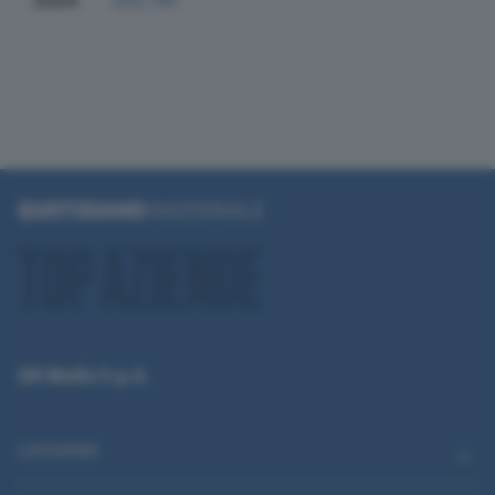
2024
252.741
QN Media S.p.A.
CATEGORIE