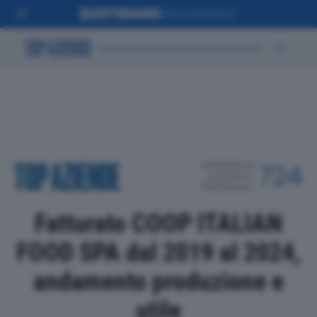
POSIZIONE IN
724
CLASSIFICA
PROVINCIALE
Fatturato COOP ITALIAN
FOOD SPA dal 2019 al 2024,
andamento produzione e
utile