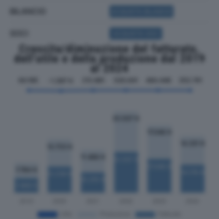
BILANCIO
ACQUISTA BILANCIO
SOCI
ACQUISTA SOCI
Crescita/diminuzione del fatturato,
dell'utile e della produzione dal 2019
al 2024