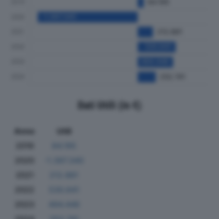
Dati Utili (in €)
Anno
Utili
2019
84.195
2020
-1.397.340
2021
212.881
2022
530.641
2023
494.446