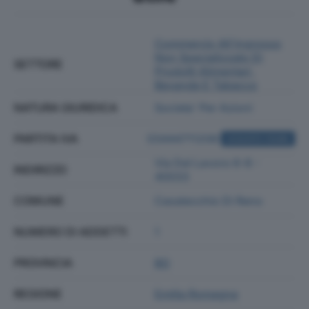
Commercio All'ingrosso
Non Specializzato Di
SETTORE
Prodotti Alimentari,
Bevande E Tabacco
NATURA GIURIDICA
Societa' Per Azioni
PARTITA IVA
03444711208
ACQUISTA VISURA
Via Del Lavoro 6-8 -
INDIRIZZO
40033
COMUNE
Casalecchio Di Reno
NUMERO DI ADDETTI
1
PROVINCIA
BO
REGIONE
Emilia Romagna