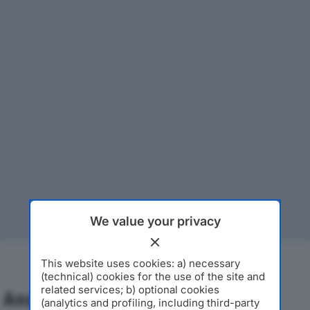
We value your privacy
This website uses cookies: a) necessary
(technical) cookies for the use of the site and
related services; b) optional cookies
Analisi Economica 2019-2024
(analytics and profiling, including third-party