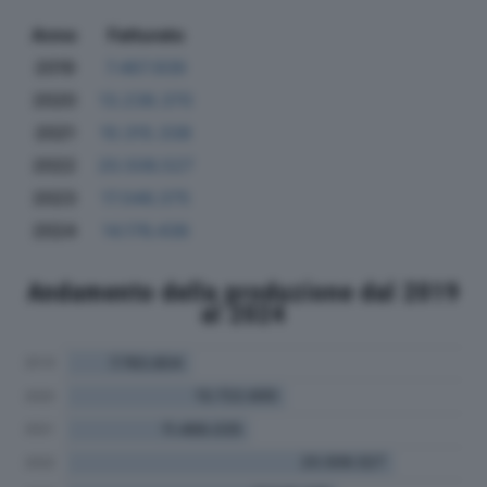
Anno
Fatturato
2019
7.467.939
2020
13.238.370
2021
10.315.338
2022
20.506.527
2023
17.046.375
2024
14.176.436
Andamento della produzione dal 2019
al 2024