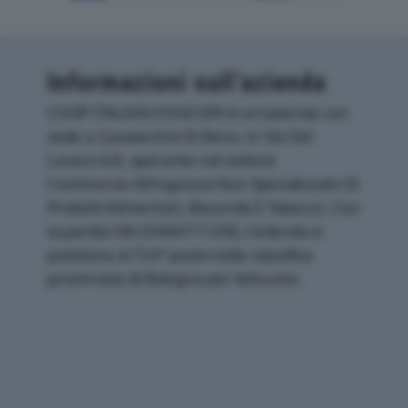
Informazioni sull’azienda
COOP ITALIAN FOOD SPA è un'azienda con
sede a Casalecchio Di Reno, in Via Del
Lavoro 6-8, operante nel settore
Commercio All'ingrosso Non Specializzato Di
Prodotti Alimentari, Bevande E Tabacco. Con
la partita IVA 03444711208, l'azienda si
posiziona al 724° posto nella classifica
provinciale di Bologna per fatturato.