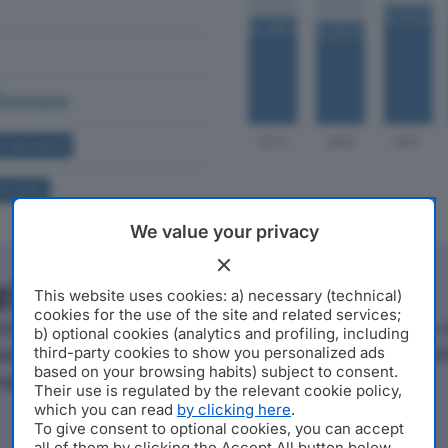
 Romagna
A BILANCIO
A SOCI
We value your privacy
azienda
This website uses cookies: a) necessary (technical)
cookies for the use of the site and related services;
ATIVA SOCIALE è un'azienda con sede a Bologna, in Via
b) optional cookies (analytics and profiling, including
third-party cookies to show you personalized ads
denziale Per Anziani E Disabili. Con la partita IVA 0260689
based on your browsing habits) subject to consent.
logna per fatturato.
Their use is regulated by the relevant cookie policy,
which you can read
by clicking here
.
To give consent to optional cookies, you can accept
all of them by clicking the Accept All button below.