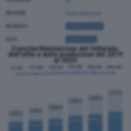
REGIONE
Emilia Romagna
BILANCIO
ACQUISTA BILANCIO
SOCI
ACQUISTA SOCI
Crescita/diminuzione del fatturato,
dell'utile e della produzione dal 2019
al 2024