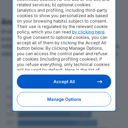
related services; b) optional cookies
(analytics and profiling, including third-party
cookies to show you personalized ads based
Analisi Economica 2019-2024
on your browsing habits) subject to consent.
Their use is regulated by the relevant cookie
Di seguito l'andamento dei principali indicatori
policy, which you can read
by clicking here
.
To give consent to optional cookies, you can
economici di COMPAGNIA ITALIANA BROKERS DI
accept all of them by clicking the Accept All
ASSICURAZIONE SPAdal 2019 al 2024, con particolare
button below. By clicking Manage Options,
attenzione a fatturato, produzione e utile d'esercizio.
you can access the control panel and refuse
all cookies (including profiling cookies); if
you refuse everything, only technical cookies
Andamento del fatturato dal 2019
will be used by default. Here is the list of
al 2024
providers
. Cookie consent will be stored and
applied also to the other websites of
Accept All
Editoriale Nazionale and their subdomains. By
expressing your choice on this site, you will
therefore not be asked again on other
Manage Options
Editoriale Nazionale websites that use the
same consent management platform (CMP).
You can still modify or withdraw your choice
at any time through the “Privacy Settings”
section.