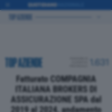
POSIZIONE IN
1.631
CLASSIFICA
PROVINCIALE
Fatturato COMPAGNIA
ITALIANA BROKERS DI
ASSICURAZIONE SPA dal
2019 al 2024, andamento