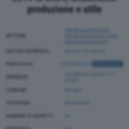
produzione e utile
Attività Ausiliarie Dei
SETTORE
Servizi Finanziari E Delle
Attività Assicurative
NATURA GIURIDICA
Societa' Per Azioni
PARTITA IVA
02600621201
ACQUISTA VISURA
Via Alfredo Calzoni 1/3 -
INDIRIZZO
40128
COMUNE
Bologna
TELEFONO
0517096411
NUMERO DI ADDETTI
42
PROVINCIA
BO