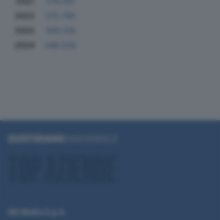
2021
276.150
2022
375.795
2023
359.316
2024
348.256
QN Media S.p.A.