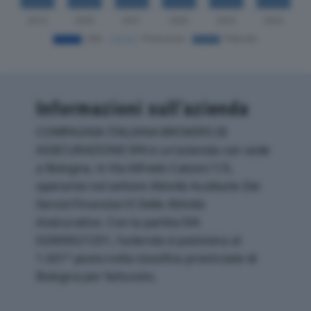
Informazioni sull’azienda
COMPAGNIA ITALIANA BROKERS DI
ASSICURAZIONE SPA è un'azienda con sede
a Bologna, in Via Alfredo Calzoni 1/3,
operante nel settore Attività Ausiliarie Dei
Servizi Finanziari E Delle Attività
Assicurative. Con la partita IVA
02600621201, l'azienda si posiziona al
1.631° posto nella classifica provinciale di
Bologna per fatturato.