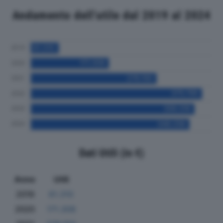
Andamento dell'utile dal 2019 al 2024
Dati Utili (in €)
Anno
Utili
2019
61.310
2020
171.308