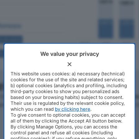
 Romagna
A BILANCIO
We value your privacy
A SOCI
This website uses cookies: a) necessary (technical)
cookies for the use of the site and related services;
azienda
b) optional cookies (analytics and profiling, including
third-party cookies to show you personalized ads
OP A RESPONSABILITA LIMITATA è un'azienda con sede 
based on your browsing habits) subject to consent.
Their use is regulated by the relevant cookie policy,
ra Di Energia Elettrica, Gas, Vapore E Aria Condizionata.
which you can read
by clicking here
.
To give consent to optional cookies, you can accept
all of them by clicking the Accept All button below.
By clicking Manage Options, you can access the
control panel and refuse all cookies (including
profiling cookies); if you refuse everything, only