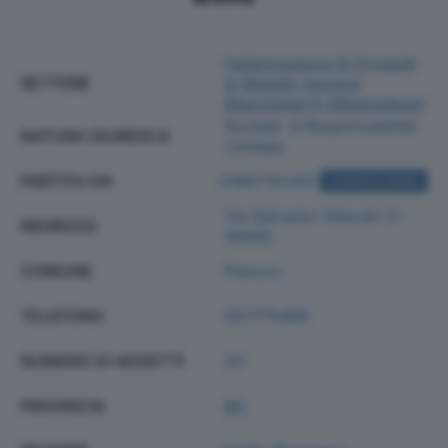
Fabbricazione Di Prodotti
SETTORE
In Metallo (esclusi
Macchinari E Attrezzature)
Societa' A Responsabilita'
NATURA GIURIDICA
Limitata
PARTITA IVA
01667151201
ACQUISTA VISURA
Via Salvador Allende 21 -
INDIRIZZO
40065
COMUNE
Pianoro
TELEFONO
051775468
NUMERO DI ADDETTI
20
PROVINCIA
BO