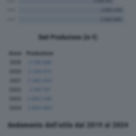
Dati Produzione (in €)
Anno
Produzione
2019
2.138.096
2020
2.240.512
2021
2.442.024
2022
2.581.101
2023
2.852.245
2024
2.852.693
Andamento dell'utile dal 2019 al 2024