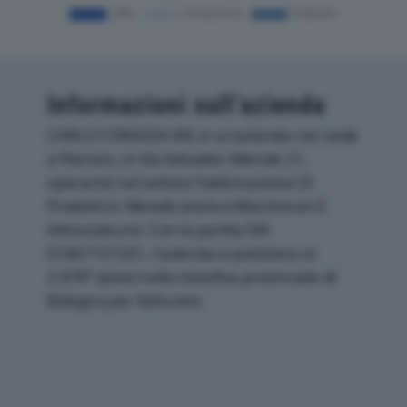
Informazioni sull’azienda
CARLO CORAZZA SRL è un'azienda con sede
a Pianoro, in Via Salvador Allende 21,
operante nel settore Fabbricazione Di
Prodotti In Metallo (esclusi Macchinari E
Attrezzature). Con la partita IVA
01667151201, l'azienda si posiziona al
2.678° posto nella classifica provinciale di
Bologna per fatturato.