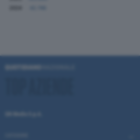
2024
42.746
QN Media S.p.A.
CATEGORIE