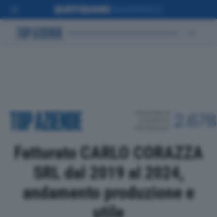
POSIZIONE IN
2.678
CLASSIFICA
PROVINCIALE
Fatturato CARLO CORAZZA
SRL dal 2019 al 2024,
andamento produzione e
utile