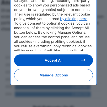
(analytics and profiling, including third-party
Analisi Economica 2019-2024
cookies to show you personalized ads based
on your browsing habits) subject to consent.
Di seguito l'andamento dei principali indicatori
Their use is regulated by the relevant cookie
economici di CARLO CORAZZA SRLdal 2019 al 2024, con
policy, which you can read
by clicking here
.
particolare attenzione a fatturato, produzione e utile
To give consent to optional cookies, you can
accept all of them by clicking the Accept All
d'esercizio.
button below. By clicking Manage Options,
you can access the control panel and refuse
Andamento del fatturato dal 2019
all cookies (including profiling cookies); if
al 2024
you refuse everything, only technical cookies
will be used by default. Here is the list of
providers
. Cookie consent will be stored and
applied also to the other websites of
Accept All
Editoriale Nazionale and their subdomains. By
expressing your choice on this site, you will
therefore not be asked again on other
Manage Options
Editoriale Nazionale websites that use the
same consent management platform (CMP).
You can still modify or withdraw your choice
at any time through the “Privacy Settings”
section.