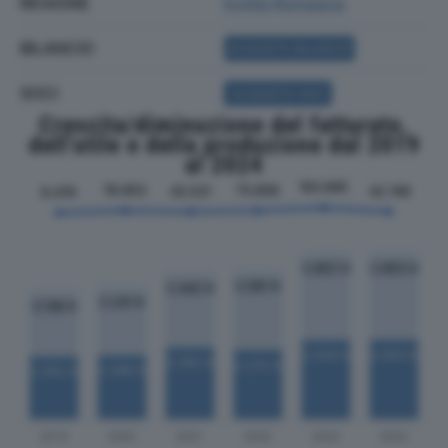
REGIONE
Emilia Romagna
BILANCIO
ACQUISTA BILANCIO
SOCI
ACQUISTA SOCI
Crescita/diminuzione del fatturato,
dell'utile e della produzione dal 2019
al 2024