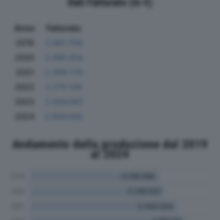
Dati Fatturato (in €)
Anno
Fatturato
2019
2.061.704
2020
2.095.614
2021
2.359.770
2022
2.275.126
2023
2.594.097
2024
2.604.032
Andamento della produzione dal 2019
al 2024