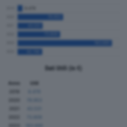
Dati Utili (in €)
Anno
Utili
2019
8.479
2020
78.953
2021
43.531
2022
73.809
2023
163.695