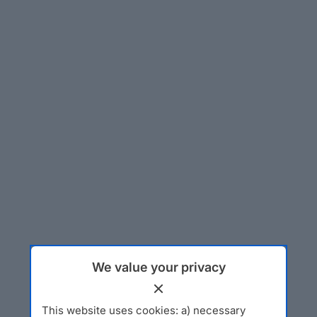
We value your privacy
This website uses cookies: a) necessary