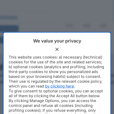
 Romagna
A BILANCIO
A SOCI
We value your privacy
This website uses cookies: a) necessary (technical)
cookies for the use of the site and related services;
azienda
b) optional cookies (analytics and profiling, including
third-party cookies to show you personalized ads
ivoglio, in Via R.vigano' 3/e, operante nel settore Fabbric
based on your browsing habits) subject to consent.
ita IVA 02746141205, l'azienda si posiziona al 3.157° posto
Their use is regulated by the relevant cookie policy,
which you can read
by clicking here
.
To give consent to optional cookies, you can accept
all of them by clicking the Accept All button below.
By clicking Manage Options, you can access the
control panel and refuse all cookies (including
profiling cookies); if you refuse everything, only