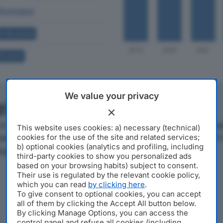
 Romagna
A BILANCIO
A SOCI
We value your privacy
azienda
un'azienda con sede a Budrio, in Via Cantapoiana 11, ope
This website uses cookies: a) necessary (technical)
li, Caccia E Servizi Connessi. Con la partita IVA 029858912
cookies for the use of the site and related services;
b) optional cookies (analytics and profiling, including
logna per fatturato.
third-party cookies to show you personalized ads
based on your browsing habits) subject to consent.
Their use is regulated by the relevant cookie policy,
which you can read
by clicking here
.
To give consent to optional cookies, you can accept
all of them by clicking the Accept All button below.
By clicking Manage Options, you can access the
control panel and refuse all cookies (including