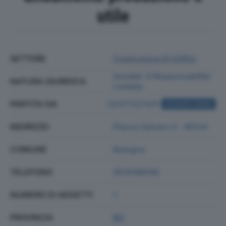
utile
SETTORE
Costruzione Di Edifici
Societa' A Responsabilita'
NATURA GIURIDICA
Limitata
PARTITA IVA
02377221201
ACQUISTA VISURA
INDIRIZZO
Piazza Galvani 4 - 40124
COMUNE
Bologna
TELEFONO
0510188106
NUMERO DI ADDETTI
1
PROVINCIA
BO