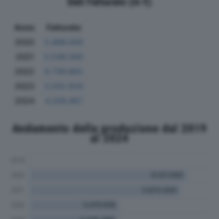
Dati Fatturato (in €)
Anno
Fatturato
2020
5.886.000
2021
5.538.000
2022
8.736.983
2023
3.032.934
2024
4.256.467
Andamento della produzione dal 2019
al 2024