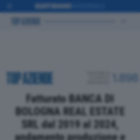
POSIZIONE IN
1.898
CLASSIFICA
PROVINCIALE
Fatturato BANCA DI
BOLOGNA REAL ESTATE
SRL dal 2019 al 2024,
andamento produzione e