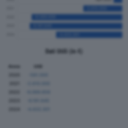
Dati Utili (in €)
Anno
Utili
2020
-581.000
2021
-2.610.000
2022
-6.069.659
2023
-6.191.645
2024
-4.433.301