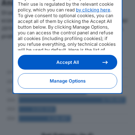
Analisi Economica 2019-2024
Their use is regulated by the relevant cookie
policy, which you can read
by clicking here
.
Di seguito l'andamento dei principali indicatori
To give consent to optional cookies, you can
economici di BANCA DI BOLOGNA REAL ESTATE SRLdal
accept all of them by clicking the Accept All
button below. By clicking Manage Options,
2019 al 2024, con particolare attenzione a fatturato,
you can access the control panel and refuse
produzione e utile d'esercizio.
all cookies (including profiling cookies); if
you refuse everything, only technical cookies
will be used by default. Here is the list of
Andamento del fatturato dal 2019
providers
. Cookie consent will be stored and
al 2024
applied also to the other websites of
Accept All
Editoriale Nazionale and their subdomains. By
expressing your choice on this site, you will
therefore not be asked again on other
Manage Options
Editoriale Nazionale websites that use the
same consent management platform (CMP).
You can still modify or withdraw your choice
at any time through the “Privacy Settings”
section.