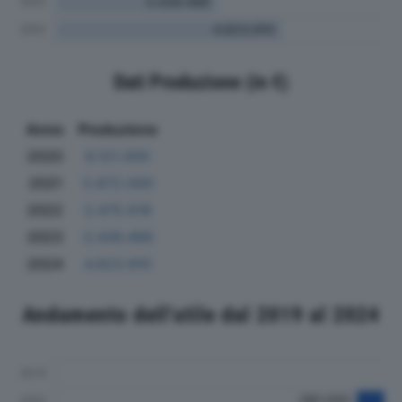
Dati Produzione (in €)
Anno
Produzione
2020
6.121.000
2021
5.872.000
2022
3.475.618
2023
3.436.486
2024
4.823.910
Andamento dell'utile dal 2019 al 2024