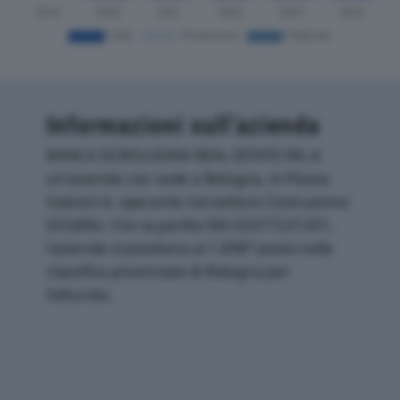
Informazioni sull’azienda
BANCA DI BOLOGNA REAL ESTATE SRL è
un'azienda con sede a Bologna, in Piazza
Galvani 4, operante nel settore Costruzione
Di Edifici. Con la partita IVA 02377221201,
l'azienda si posiziona al 1.898° posto nella
classifica provinciale di Bologna per
fatturato.