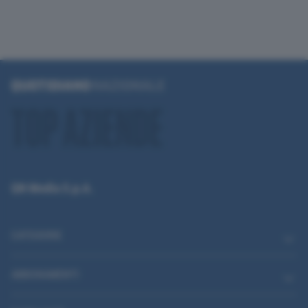
QN Media S.p.A.
CATEGORIE
ABBONAMENTI