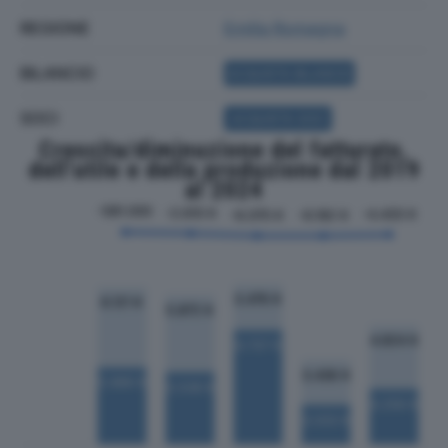
REGIONE
Emilia Romagna
BILANCIO
ACQUISTA BILANCIO
SOCI
ACQUISTA SOCI
Crescita/diminuzione del fatturato,
dell'utile e della produzione dal 2019
al 2024