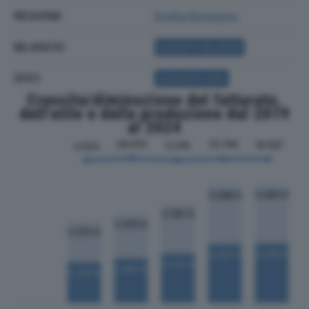
REGIONE
Emilia Romagna
BILANCIO
ACQUISTA BILANCIO
SOCI
ACQUISTA SOCI
Crescita/diminuzione del fatturato,
dell'utile e della produzione dal 2019
al 2024