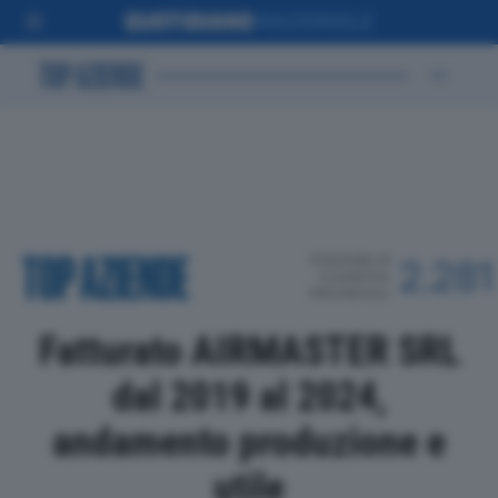
POSIZIONE IN
2.281
CLASSIFICA
PROVINCIALE
Fatturato AIRMASTER SRL
dal 2019 al 2024,
andamento produzione e
utile