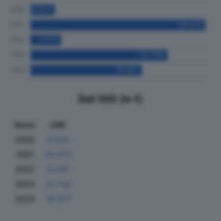
Dati Utili (in €)
Anno
Utili
2020
4.024
2021
29.073
2022
5.076
2023
22.744
2024
18.507