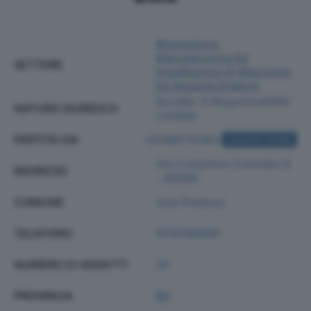
Riparazione,
Manutenzione Ed
SETTORE
Installazione Di Macchine
Ed Apparecchiature
Societa' A Responsabilita'
NATURA GIURIDICA
Limitata
PARTITA IVA
02498710363
ACQUISTA VISURA
Via Cristoforo Colombo 6
INDIRIZZO
- 40069
COMUNE
Zola Predosa
TELEFONO
0516166893
NUMERO DI ADDETTI
20
PROVINCIA
BO