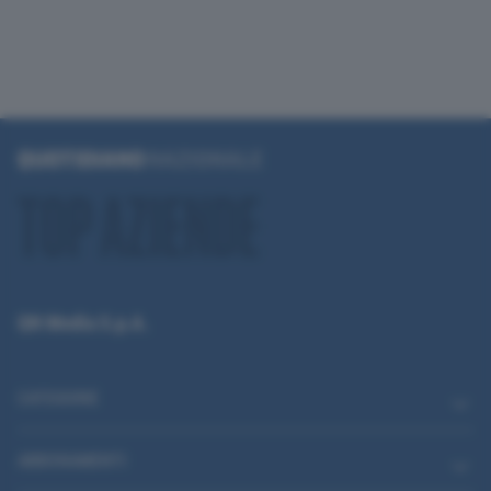
QN Media S.p.A.
CATEGORIE
ABBONAMENTI