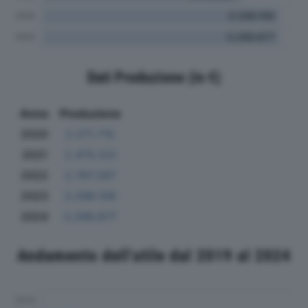
Dati Produzione (in €)
Anno
Produzione
2020
2.271.715
2021
2.475.123
2022
2.767.297
2023
3.298.109
2024
3.299.877
Andamento dell'utile dal 2019 al 2024