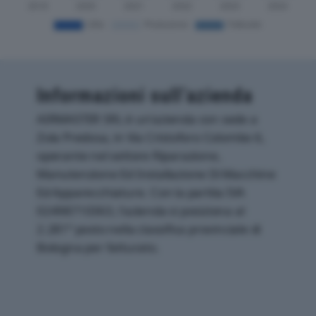
Informazioni sull’azienda
AIRMASTER SRL è un'azienda con sede a
Zola Predosa, in Via Cristoforo Colombo 6,
operante nel settore Riparazione,
Manutenzione Ed Installazione Di Macchine
Ed Apparecchiature. Con la partita IVA
02498710363, l'azienda si posiziona al
2.281° posto nella classifica provinciale di
Bologna per fatturato.