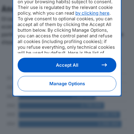
on your browsing habits) subject to consent.
Analisi Economica 2019-2024
Their use is regulated by the relevant cookie
policy, which you can read
by clicking here
.
Di seguito l'andamento dei principali indicatori
To give consent to optional cookies, you can
accept all of them by clicking the Accept All
economici di AIRMASTER SRLdal 2019 al 2024, con
button below. By clicking Manage Options,
particolare attenzione a fatturato, produzione e utile
you can access the control panel and refuse
all cookies (including profiling cookies); if
d'esercizio.
you refuse everything, only technical cookies
will be used by default. Here is the list of
Andamento del fatturato dal 2019
providers
. Cookie consent will be stored and
al 2024
applied also to the other websites of
Accept All
Editoriale Nazionale and their subdomains. By
expressing your choice on this site, you will
therefore not be asked again on other
Manage Options
Editoriale Nazionale websites that use the
same consent management platform (CMP).
You can still modify or withdraw your choice
at any time through the “Privacy Settings”
section.