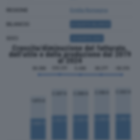
REGIONE
Emilia Romagna
BILANCIO
ACQUISTA BILANCIO
SOCI
ACQUISTA SOCI
Crescita/diminuzione del fatturato,
dell'utile e della produzione dal 2019
al 2024