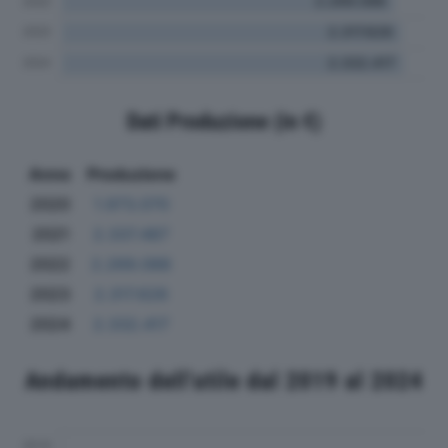
Dati Produzione (in €)
Anno
Produzione
2020
1.973.070
2021
2.337.487
2022
2.269.088
2023
2.317.626
2024
2.332.417
Andamento dell'utile dal 2019 al 2024