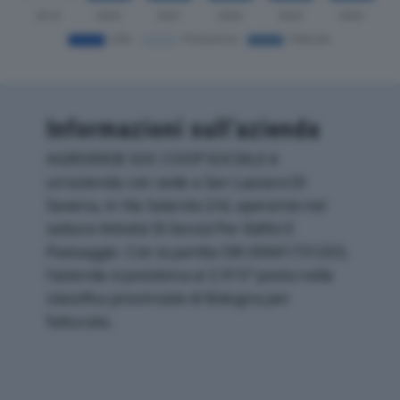
Informazioni sull’azienda
AGRIVERDE SOC COOP SOCIALE è
un'azienda con sede a San Lazzaro Di
Savena, in Via Salarolo 2/d, operante nel
settore Attività Di Servizi Per Edifici E
Paesaggio. Con la partita IVA 00641731203,
l'azienda si posiziona al 2.915° posto nella
classifica provinciale di Bologna per
fatturato.