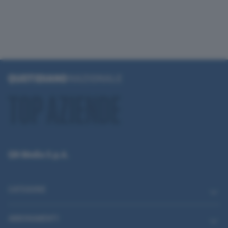
QN Media S.p.A.
CATEGORIE
ABBONAMENTI