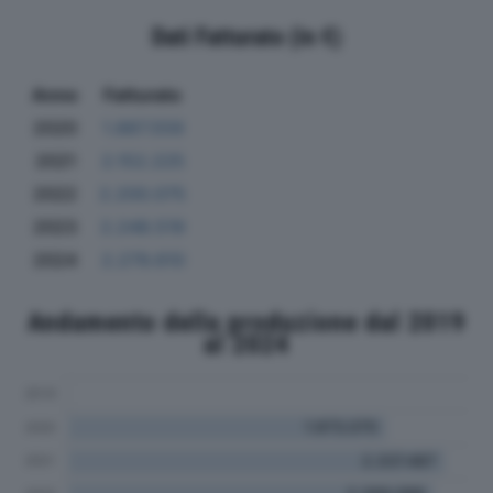
Dati Fatturato (in €)
Anno
Fatturato
2020
1.887.559
2021
2.152.225
2022
2.200.075
2023
2.248.519
2024
2.279.610
Andamento della produzione dal 2019
al 2024