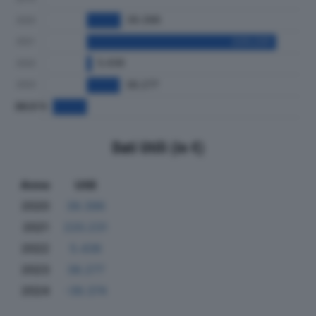
Dati Utili (in €)
Anno
Utili
2020
39.396
2021
220.231
2022
5.436
2023
38.277
2024
-39.374