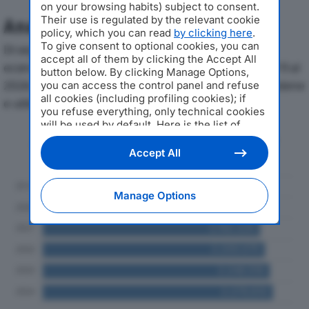
on your browsing habits) subject to consent.
Their use is regulated by the relevant cookie
Analisi Economica 2019-2024
policy, which you can read
by clicking here
.
To give consent to optional cookies, you can
Di seguito l'andamento dei principali indicatori
accept all of them by clicking the Accept All
economici di AGRIVERDE SOC COOP SOCIALEdal 2019 al
button below. By clicking Manage Options,
2024, con particolare attenzione a fatturato, produzione
you can access the control panel and refuse
all cookies (including profiling cookies); if
e utile d'esercizio.
you refuse everything, only technical cookies
will be used by default. Here is the list of
providers
. Cookie consent will be stored and
Andamento del fatturato dal 2019
applied also to the other websites of
al 2024
Accept All
Editoriale Nazionale and their subdomains. By
expressing your choice on this site, you will
therefore not be asked again on other
Manage Options
Editoriale Nazionale websites that use the
same consent management platform (CMP).
You can still modify or withdraw your choice
at any time through the “Privacy Settings”
section.