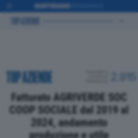
POSIZIONE IN
2.915
CLASSIFICA
PROVINCIALE
Fatturato AGRIVERDE SOC
COOP SOCIALE dal 2019 al
2024, andamento
produzione e utile