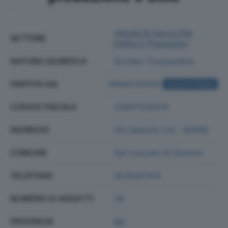
Attività Di Servizi Per
SETTORE
Edifici E Paesaggio
NATURA GIURIDICA
Societa' Cooperativa
PARTITA IVA
00641731203
ACQUISTA VISURA
CODICE FISCALE
03607230376
INDIRIZZO
Via Salarolo 2/d - 40068
COMUNE
San Lazzaro Di Savena
TELEFONO
0516251314
NUMERO DI ADDETTI
56
PROVINCIA
BO